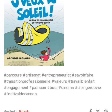
#parcours #artisanat #entrepreneuriat #savoirfaire
#transitionprofessionnelle #valeurs #travailbienfait
#engagement #passion #bois #cinema #changerdevie
#festivaldecannes
Posted in
Boask
.