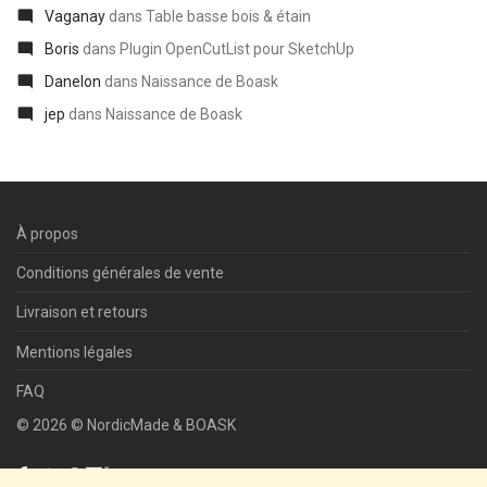
Vaganay
dans
Table basse bois & étain
Boris
dans
Plugin OpenCutList pour SketchUp
Danelon
dans
Naissance de Boask
jep
dans
Naissance de Boask
À propos
Conditions générales de vente
Livraison et retours
Mentions légales
FAQ
©
2026
©
NordicMade & BOASK