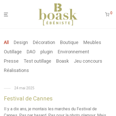
0
All
Design
Décoration
Boutique
Meubles
Outillage
DAO
plugin
Environnement
Presse
Test outillage
Boask
Jeu concours
Réalisations
24 mai 2025
Festival de Cannes
Il y a dix ans, je montais les marches du Festival de
Cannes. Pas par hasard. Pas pour la photo glamour. Mais