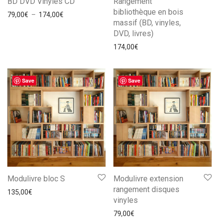
BD DVD Vinyles CD
Rangement
bibliothèque en bois
Plage de prix : 79,00€ à 174,00€
79,00
€
–
174,00
€
massif (BD, vinyles,
DVD, livres)
174,00
€
Save
Save
Modulivre bloc S
Modulivre extension
rangement disques
135,00
€
vinyles
79,00
€